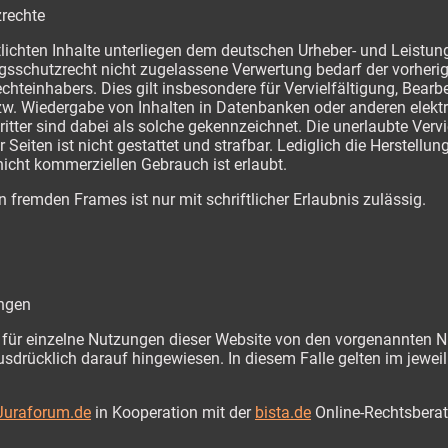
zrechte
tlichten Inhalte unterliegen dem deutschen Urheber- und Leistu
gsschutzrecht nicht zugelassene Verwertung bedarf der vorheri
chteinhabers. Dies gilt insbesondere für Vervielfältigung, Bearb
zw. Wiedergabe von Inhalten in Datenbanken oder anderen elek
itter sind dabei als solche gekennzeichnet. Die unerlaubte Verv
r Seiten ist nicht gestattet und strafbar. Lediglich die Herstel
nicht kommerziellen Gebrauch ist erlaubt.
n fremden Frames ist nur mit schriftlicher Erlaubnis zulässig.
ngen
für einzelne Nutzungen dieser Website von den vorgenannten N
usdrücklich darauf hingewiesen. In diesem Falle gelten im jeweil
Juraforum.de
in Kooperation mit der
bista.de
Online-Rechtsbera