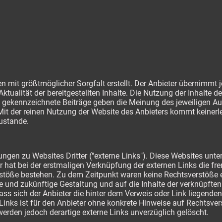
en mit größtmöglicher Sorgfalt erstellt. Der Anbieter übernimmt 
Aktualität der bereitgestellten Inhalte. Die Nutzung der Inhalte d
 gekennzeichnete Beiträge geben die Meinung des jeweiligen Au
it der reinen Nutzung der Website des Anbieters kommt keinerle
ustande.
ngen zu Websites Dritter ("externe Links"). Diese Websites unte
ter hat bei der erstmaligen Verknüpfung der externen Links die f
stöße bestehen. Zu dem Zeitpunkt waren keine Rechtsverstöße er
lle und zukünftige Gestaltung und auf die Inhalte der verknüpfte
ass sich der Anbieter die hinter dem Verweis oder Link liegenden
 Links ist für den Anbieter ohne konkrete Hinweise auf Rechtsve
erden jedoch derartige externe Links unverzüglich gelöscht.